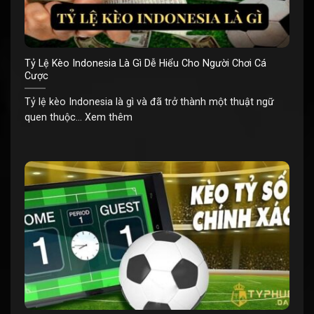
Tỷ Lệ Kèo Indonesia Là Gì Dễ Hiểu Cho Người Chơi Cá
Cược
Tỷ lệ kèo Indonesia là gì và đã trở thành một thuật ngữ
quen thuộc... Xem thêm