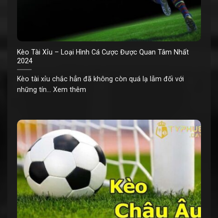
Kèo Tài Xỉu – Loại Hình Cá Cược Được Quan Tâm Nhất
2024
Kèo tài xỉu chắc hẳn đã không còn quá lạ lẫm đối với
những tín... Xem thêm