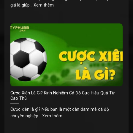
giá là giúp... Xem thêm
Cược Xiên Là Gì? Kinh Nghiệm Cá Độ Cực Hiệu Quả Từ
Cao Thủ
Cược xiên là gì? Nếu bạn là một dân đam mê cá độ
chuyên nghiệp... Xem thêm