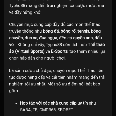
Typhu88 mang đến trải nghiệm cá cược mượt mà
và đầy hứng khởi.
Chuyên mục cung cấp đầy đủ các môn thể thao
truyền thống như
bóng đá, bóng rổ, tennis, bóng
chuyền, đua xe, đua ngựa
, đến cả
quyền anh, đấu
võ
… Không chỉ vậy, Typhu88 còn tích hợp
Thể thao
ảo (Virtual Sports)
và
E-Sports
, tạo thêm nhiều lựa
chọn hấp dẫn cho người chơi.
Là sảnh cược chủ đạo, chuyên mục Thể Thao liên
tục được nâng cấp và cải tiến nhằm mang đến trải
nghiệm tối ưu nhất. Một số ưu điểm nổi bật bao
gồm:
Hợp tác với các nhà cung cấp uy tín
như
SABA, FB, CMD368, SBOBET…