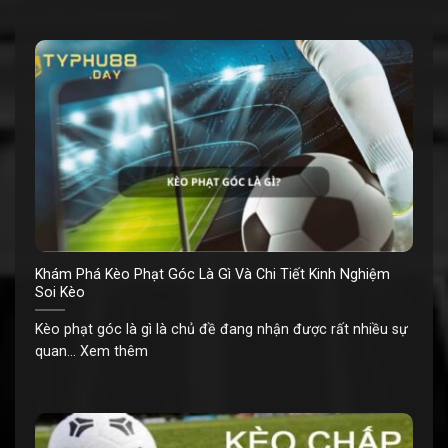
Khám Phá Kèo Phạt Góc Là Gì Và Chi Tiết Kinh Nghiệm
Soi Kèo
Kèo phạt góc là gì là chủ đề đang nhận được rất nhiều sự
quan... Xem thêm