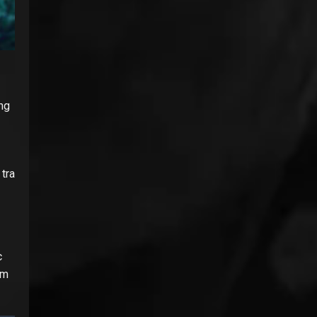
ng
 tra
c
em