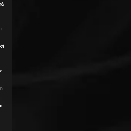
hả
g
ời
y
ận
ấn