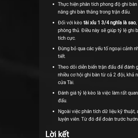
Thực hiện phân tích phong độ ghi bàn 
năng ghi bàn thắng trong trận đấu.
Đối với kèo
tài xỉu 1 3/4 nghĩa là sao
,
phòng thủ. Điều này sẽ giúp tỷ lệ ghi 
tích cực.
Đừng bỏ qua các yếu tố ngoại cảnh như
tiết.
Theo dõi diễn biến trận đấu để đánh 
nhiều cơ hội ghi bàn từ cả 2 đội, kh
cửa Tài.
Đánh giá tỷ lệ kèo là việc làm rất qua
đấu.
Ngoài việc phân tích dữ liệu kỹ thuật
luyện viên. Từ đó để đoán trước hướn
Lời kết