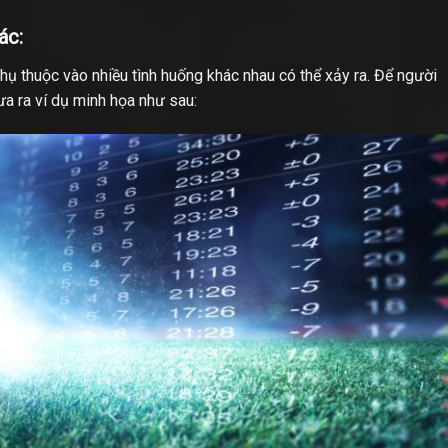
ác:
hụ thuộc vào nhiều tình huống khác nhau có thể xảy ra. Để người
ưa ra ví dụ minh họa như sau: