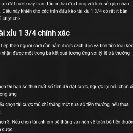
hức đặt cược này trận đấu có hai đội bóng với lịch sử gặp nhau
 Điều này khiến cho các trận đấu kèo tài xỉu 1 3/4 có rất ít bàn
ủ chặt chẽ.
ài xỉu 1 3/4 chính xác
, tiếp theo người chơi cần nắm được cách đọc và tính tiền loại kè
ẽ nhận được một trong ba kết quả tương ứng với tỷ lệ trả thưởng
o
họn tài bạn sẽ thua mất số tiền đã đặt cược, ngược lại nếu chọn x
ương ứng.
ếu chọn tài cược thủ chỉ thắng một nửa số tiền thưởng, nếu thua
.
ơn 3: Nếu chọn tài anh em sẽ thắng và nhận về toàn bộ tiền thưởn
n cược.