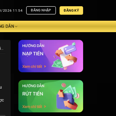
ĐĂNG NHẬP
8/2026 11:54
ĐĂNG KÝ
NG DẪN
inh
ểu
ược