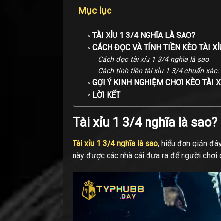
Mục lục
TÀI XỈU 1 3/4 NGHĨA LÀ SAO?
CÁCH ĐỌC VÀ TÍNH TIỀN KÈO TÀI XỈ
Cách đọc tài xỉu 1 3/4 nghĩa là sao
Cách tính tiền tài xỉu 1 3/4 chuẩn xác:
GỢI Ý KINH NGHIỆM CHƠI KÈO TÀI X
LỜI KẾT
Tài xỉu 1 3/4 nghĩa là sao?
Tài xỉu 1 3/4 nghĩa là sao
, hiểu đơn giản đâ
này được các nhà cái đưa ra để người chơi 