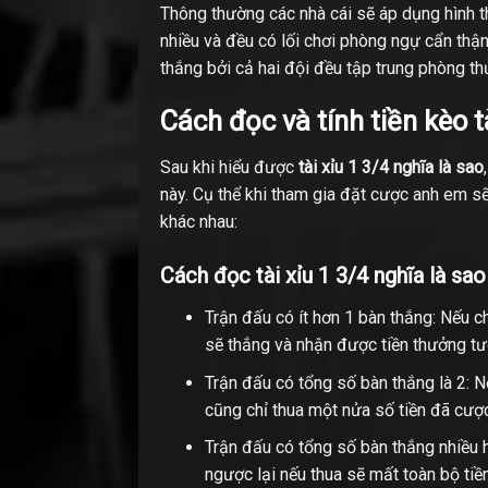
Thông thường các nhà cái sẽ áp dụng hình t
nhiều và đều có lối chơi phòng ngự cẩn thận.
thắng bởi cả hai đội đều tập trung phòng th
Cách đọc và tính tiền kèo t
Sau khi hiểu được
tài xỉu 1 3/4 nghĩa là sao
này. Cụ thể khi tham gia đặt cược anh em s
khác nhau:
Cách đọc tài xỉu 1 3/4 nghĩa là sa
Trận đấu có ít hơn 1 bàn thắng: Nếu c
sẽ thắng và nhận được tiền thưởng t
Trận đấu có tổng số bàn thắng là 2: N
cũng chỉ thua một nửa số tiền đã cược
Trận đấu có tổng số bàn thắng nhiều h
ngược lại nếu thua sẽ mất toàn bộ tiề