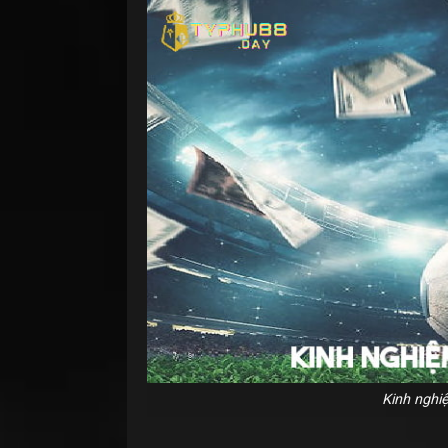
Kinh nghi