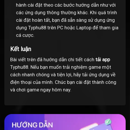
hành cài đặt theo các bước hướng dẫn như với
các ứng dụng thông thường khác. Khi quá trình
cài đặt hoàn tất, bạn đã sẵn sàng sử dụng ứng
dụng Typhu88 trên PC hoặc Laptop để tham gia
cá cược.
Kết luận
Bài viết trên đã hướng dẫn chi tiết cách
tải app
Typhu88. Nếu bạn muốn trải nghiệm game một
cách nhanh chóng và tiện lợi, hãy tải ứng dụng về
điện thoại của mình. Chúc bạn cài đặt thành công
và chơi game ngay hôm nay.