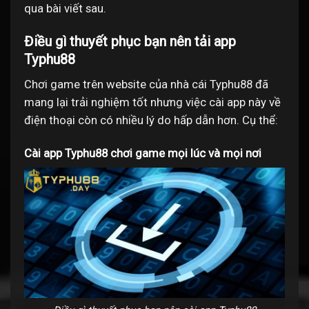
qua bài viết sau.
Điều gì thuyết phục bạn nên tải app
Typhu88
Chơi game trên website của nhà cái Typhu88 đã
mang lại trải nghiệm tốt nhưng việc cài app này về
điện thoại còn có nhiều lý do hấp dẫn hơn. Cụ thể:
Cài app Typhu88 chơi game mọi lúc và mọi nơi