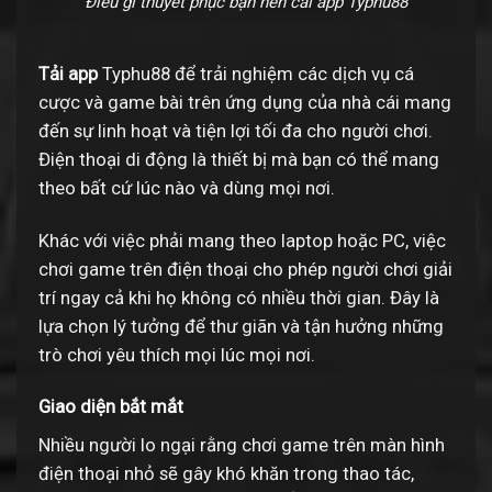
Điều gì thuyết phục bạn nên cài app Typhu88
Tải app
Typhu88 để trải nghiệm các dịch vụ cá
cược và game bài trên ứng dụng của nhà cái mang
đến sự linh hoạt và tiện lợi tối đa cho người chơi.
Điện thoại di động là thiết bị mà bạn có thể mang
theo bất cứ lúc nào và dùng mọi nơi.
Khác với việc phải mang theo laptop hoặc PC, việc
chơi game trên điện thoại cho phép người chơi giải
trí ngay cả khi họ không có nhiều thời gian. Đây là
lựa chọn lý tưởng để thư giãn và tận hưởng những
trò chơi yêu thích mọi lúc mọi nơi.
Giao diện bắt mắt
Nhiều người lo ngại rằng chơi game trên màn hình
điện thoại nhỏ sẽ gây khó khăn trong thao tác,