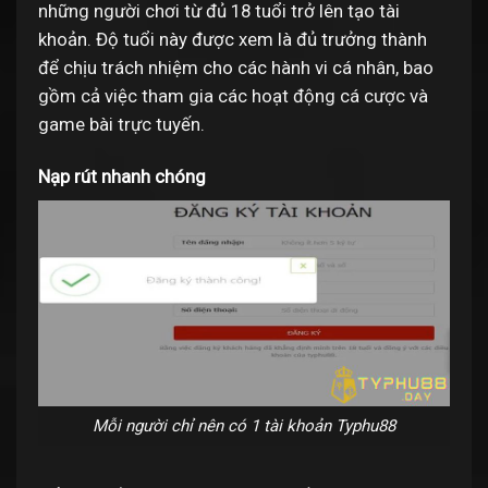
những người chơi từ đủ 18 tuổi trở lên tạo tài
khoản. Độ tuổi này được xem là đủ trưởng thành
để chịu trách nhiệm cho các hành vi cá nhân, bao
gồm cả việc tham gia các hoạt động cá cược và
game bài trực tuyến.
Nạp rút nhanh chóng
Mỗi người chỉ nên có 1 tài khoản Typhu88