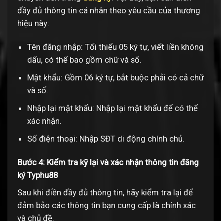
đầy đủ thông tin cá nhân theo yêu cầu của thương
hiệu này:
Tên đăng nhập: Tối thiểu 05 ký tự, viết liền không
dấu, có thể bao gồm chữ và số.
Mật khẩu: Gồm 06 ký tự, bắt buộc phải có cả chữ
và số.
Nhập lại mật khẩu: Nhập lại mật khẩu để có thể
xác nhận.
Số điện thoại: Nhập SĐT di động chính chủ.
Bước 4: Kiểm tra kỹ lại và xác nhận thông tin đăng
ký Typhu88
Sau khi điền đầy đủ thông tin, hãy kiểm tra lại để
đảm bảo các thông tin bạn cung cấp là chính xác
và chủ đề.