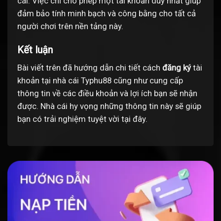
cái. Việc chỉ cho phép một tài khoản duy nhất giúp
đảm bảo tính minh bạch và công bằng cho tất cả
người chơi trên nền tảng này.
Kết luận
Bài viết trên đã hướng dẫn chi tiết cách
đăng ký
tài
khoản tại nhà cái Typhu88 cũng như cung cấp
thông tin về các điều khoản và lợi ích bạn sẽ nhận
được. Nhà cái hy vọng những thông tin này sẽ giúp
bạn có trải nghiệm tuyệt vời tại đây.