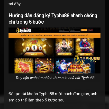
tại đây.
Hướng dẫn đăng ký Typhu88 nhanh chóng
chi trong 5 bước
Truy cập website chính thức của nhà cái Typhu88
Để tạo tài khoản Typhu88 một cách đơn giản, anh
em có thể làm theo 5 bước sau: